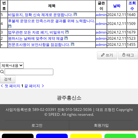
번
글쓴
조회
제목
날짜
호
이
수
5
비밀유지, 정확 신속 체계로 운영합니다.
admin
2024.12.11
1640
후불제 운영으로 만족스러운 결과를 위해 노력합니다.
4
admin
2024.12.11
1509
3
업무관련 모든 자료 폐기, 비밀유지
admin
2024.12.11
1679
2
원하시는 날짜에 맞추어 계약 체결
admin
2024.12.11
1523
»
전문조사원이 보안사항을 점검합니다.
admin
2024.12.11
1455
쓰기
태그
검색
첫 페이지
1
끝 페이지
광주흥신소
사업자등록번호 589-02-03391 전화 010-5822-5036 | 대표 조형진 Copyright
© SPEED. All rights reserved.
로그인
회원가입