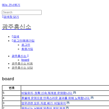
메뉴 건너뛰기
검색창 닫기
광주흥신소
검색
로그인/회원가입
로그인
회원가입
광주흥신소
board
광주흥신소 비용
광주흥신소 상담
board
번호
5
비밀유지, 정확 신속 체계로 운영합니다.
4
후불제 운영으로 만족스러운 결과를 위해 노력합니다.
3
업무관련 모든 자료 폐기, 비밀유지
2
원하시는 날짜에 맞추어 계약 체결