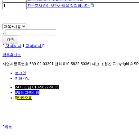
1
전문조사원이 보안사항을 점검합니다.
검색
첫 페이지
1
끝 페이지
광주흥신소
사업자등록번호 589-02-03391 전화 010-5822-5036 | 대표 조형진 Copyright © SPEED. 
로그인
회원가입
24시 상담 010-5822-5036
텔레그램상담
카카오톡
위로