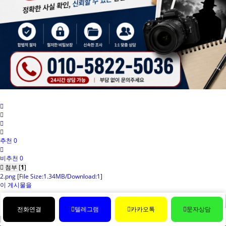
추천 0
비추천 0
첨부 [
1
]
2.png
[File Size:1.34MB/Download:1]
이 게시물을
이 글의 추천인 목록
게시글 수정 내역
목록
전화연결
텔레그램
카카오톡
문자상담
댓글
0