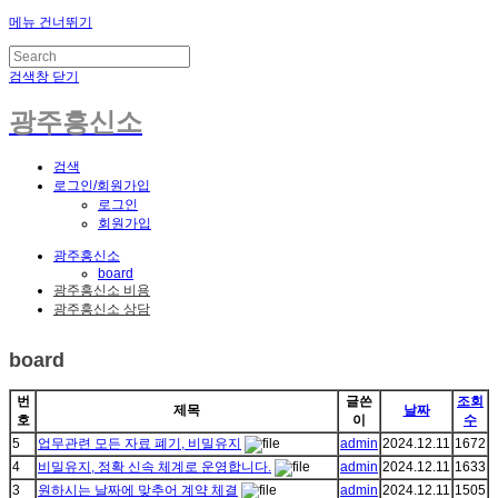
메뉴 건너뛰기
검색창 닫기
광주흥신소
검색
로그인/회원가입
로그인
회원가입
광주흥신소
board
광주흥신소 비용
광주흥신소 상담
board
번
글쓴
조회
제목
날짜
호
이
수
5
업무관련 모든 자료 폐기, 비밀유지
admin
2024.12.11
1672
4
비밀유지, 정확 신속 체계로 운영합니다.
admin
2024.12.11
1633
3
원하시는 날짜에 맞추어 계약 체결
admin
2024.12.11
1505